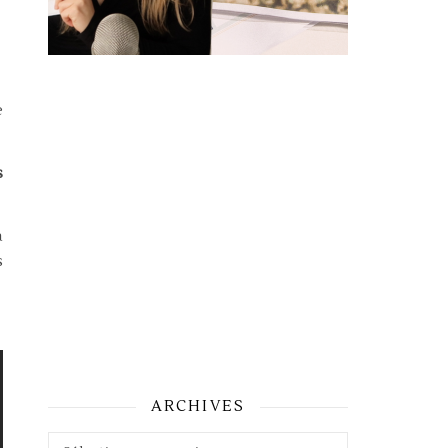
e
s
à
s
ARCHIVES
Archives