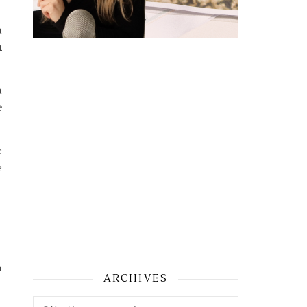
a
n
a
e
e
e
a
ARCHIVES
Archives