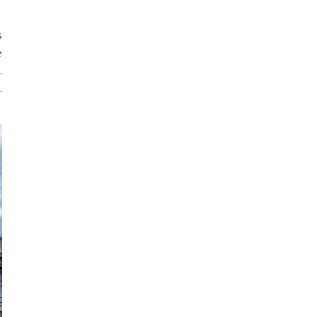
s
é
.
.