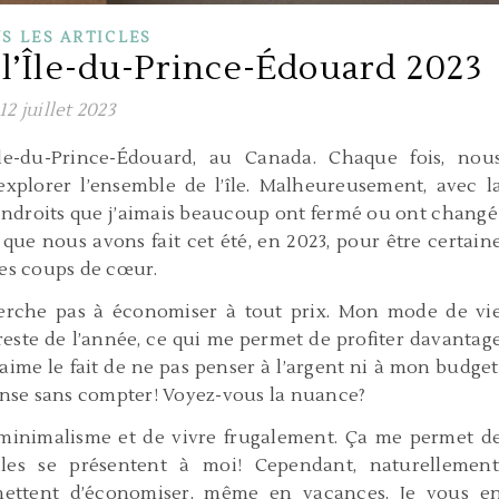
S LES ARTICLES
l’Île-du-Prince-Édouard 2023
12 juillet 2023
’Île-du-Prince-Édouard, au Canada. Chaque fois, nou
explorer l’ensemble de l’île. Malheureusement, avec l
endroits que j’aimais beaucoup ont fermé ou ont changé
que nous avons fait cet été, en 2023, pour être certain
 mes coups de cœur.
herche pas à économiser à tout prix. Mon mode de vi
este de l’année, ce qui me permet de profiter davantag
’aime le fait de ne pas penser à l’argent ni à mon budget
ense sans compter! Voyez-vous la nuance?
u minimalisme et de vivre frugalement. Ça me permet d
lles se présentent à moi! Cependant, naturellement
rmettent d’économiser, même en vacances. Je vous e