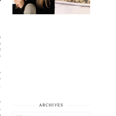
s
a
!
e
e
e
.
e
ARCHIVES
,
Archives
n